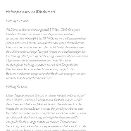
Haftungsausschluss (Disclaimer)
Haftung für Inhalte
Als Diensteanbieter sind wir gemäß § 7 Abs.1 TMG für eigene
Inhalte auf diesen Seiten nach den allgemeinen Gesetzen
verantwortlich. Nach §§ 8 bis 10 TMG sind wir als Diensteanbieter
jedoch nicht verpflichtet, übermittelte oder gespeicherte fremde
Informationen zu überwachen oder nach Umständen zu forschen,
die auf eine rechtswidrige Tätigkeit hinweisen. Verpflichtungen zur
Entfernung oder Sperrung der Nutzung von Informationen nach den
allgemeinen Gesetzen bleiben hiervon unberührt. Eine
diesbezügliche Haftung ist jedoch erst ab dem Zeitpunkt der
Kenntnis einer konkreten Rechtsverletzung möglich. Bei
Bekanntwerden von entsprechenden Rechtsverletzungen werden
wir diese Inhalte umgehend entfernen.
Haftung für Links
Unser Angebot enthält Links zu externen Webseiten Dritter, auf
deren Inhalte wir keinen Einfluss haben. Deshalb können wir für
diese fremden Inhalte auch keine Gewähr übernehmen. Für die
Inhalte der verlinkten Seiten ist stets der jeweilige Anbieter oder
Betreiber der Seiten verantwortlich. Die verlinkten Seiten wurden
zum Zeitpunkt der Verlinkung auf mögliche Rechtsverstöße
überprüft. Rechtswidrige Inhalte waren zum Zeitpunkt der
Verlinkung nicht erkennbar. Eine permanente inhaltliche Kontrolle
der verlinkten Seiten ist jedoch ohne konkrete Anhaltspunkte einer