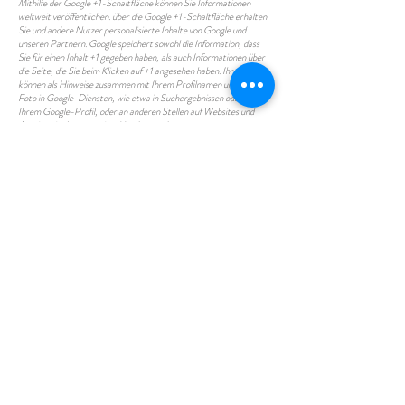
Mithilfe der Google +1-Schaltfläche können Sie Informationen
weltweit veröffentlichen. über die Google +1-Schaltfläche erhalten
Sie und andere Nutzer personalisierte Inhalte von Google und
unseren Partnern. Google speichert sowohl die Information, dass
Sie für einen Inhalt +1 gegeben haben, als auch Informationen über
die Seite, die Sie beim Klicken auf +1 angesehen haben. Ihre +1
können als Hinweise zusammen mit Ihrem Profilnamen und Ihrem
Foto in Google-Diensten, wie etwa in Suchergebnissen oder in
Ihrem Google-Profil, oder an anderen Stellen auf Websites und
Anzeigen im Internet eingeblendet werden.
Google zeichnet Informationen über Ihre +1-Aktivitäten auf, um die
Google-Dienste für Sie und andere zu verbessern. Um die Google
+1-Schaltfläche verwenden zu können, benötigen Sie ein weltweit
sichtbares, öffentliches Google-Profil, das zumindest den für das
Profil gewählten Namen enthalten muss. Dieser Name wird in allen
Google-Diensten verwendet. In manchen Fällen kann dieser Name
auch einen anderen Namen ersetzen, den Sie beim Teilen von
Inhalten über Ihr Google-Konto verwendet haben. Die Identität
Ihres Google-Profils kann Nutzern angezeigt werden, die Ihre E-
Mail-Adresse kennen oder über andere identifizierende
Informationen von Ihnen verfügen.
Verwendung der erfassten Informationen:
Neben den oben erläuterten Verwendungszwecken werden die von
Ihnen bereitgestellten Informationen gemäß den geltenden Google-
Datenschutzbestimmungen genutzt. Google veröffentlicht
möglicherweise zusammengefasste Statistiken über die +1-
Aktivitäten der Nutzer bzw. gibt diese an Nutzer und Partner
weiter, wie etwa Publisher, Inserenten oder verbundene Websites.