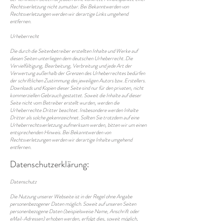
Rechtsverletzung nicht zumutbar. Bei Bekanntwerden von
Rechtsverletzungen werden wir derartige Links umgehend
entfernen.
Urheberrecht
Die durch die Seitenbetreiber erstellten Inhalte und Werke auf
diesen Seiten unterliegen dem deutschen Urheberrecht. Die
Vervielfältigung, Bearbeitung, Verbreitung und jede Art der
Verwertung außerhalb der Grenzen des Urheberrechtes bedürfen
der schriftlichen Zustimmung des jeweiligen Autors bzw. Erstellers.
Downloads und Kopien dieser Seite sind nur für den privaten, nicht
kommerziellen Gebrauch gestattet. Soweit die Inhalte auf dieser
Seite nicht vom Betreiber erstellt wurden, werden die
Urheberrechte Dritter beachtet. Insbesondere werden Inhalte
Dritter als solche gekennzeichnet. Sollten Sie trotzdem auf eine
Urheberrechtsverletzung aufmerksam werden, bitten wir um einen
entsprechenden Hinweis. Bei Bekanntwerden von
Rechtsverletzungen werden wir derartige Inhalte umgehend
entfernen.
Datenschutzerklärung:
Datenschutz
Die Nutzung unserer Webseite ist in der Regel ohne Angabe
personenbezogener Daten möglich. Soweit auf unseren Seiten
personenbezogene Daten (beispielsweise Name, Anschrift oder
eMail-Adressen) erhoben werden, erfolgt dies, soweit möglich,