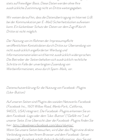
stets auf freiwilliger Basis. Diese Daten werden ohne Ihre
ausdrückliche Zustimmung nicht an Dritte weitergegeben.
Wir weisen darauf hin, dass die Datenübertragung im Internet (z.B.
bei der Kommunikation per E-Mail) Sicherheitslücken aufweisen
kann. Ein lückenloser Schutz der Daten vor dem Zugriff durch
Dritte ist nicht möglich.
Der Nutzung von im Rahmen der Impressumspflicht
veröffentlichten Kontaktdaten durch Dritte zur Übersendung von
nicht ausdrücklich angeforderter Werbung und
Informationsmaterialien wird hiermit ausdrücklich widersprochen.
Die Betreiber der Seiten behalten sich ausdrücklich rechtliche
Schritte im Falle der unverlangten Zusendung von
Werbeinformationen, etwa durch Spam-Mails, vor.
Datenschutzerklärung für die Nutzung von Facebook-Plugins
(Like-Button)
Auf unseren Seiten sind Plugins des sozialen Netzwerks Facebook
(Facebook Inc., 1601 Willow Road, Menlo Park, California,
94025, USA) integriert. Die Facebook-Plugins erkennen Sie an
dem Facebook-Logo oder dem "Like-Button" ("Gefällt mir") auf
unserer Seite. Eine Übersicht über die Facebook-Plugins finden Sie
hier:
http://developers.facebook.com/docs/plugins/.
Wenn Sie unsere Seiten besuchen, wird über das Plugin eine direkte
Verbindung zwischen Ihrem Browser und dem Facebook-Server
hergestellt. Facebook erhält dadurch die Information, dass Sie mit