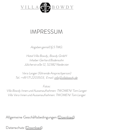
IMPRESSUM
Angaben gemäß § 5 TMG:
Hotel Villa Bowdy, Bowdy GmbH
Inhaber Gerhard Bodensohn
Jülicherstraße 12, 52382 Niederzier
Vera Langer (führende Ansprechperson)
Tel.:
+49 171 2203503
, Email:
info@villabowdy.de
Fotos:
Villa Bowdy Innen und Aussenaufnahmen:
TWOMEN/ Tom
Langer
Villa Vera Innen und Aussenaufnahmen: TWOMEN/ Tom Langer
All​gemeine Geschäftsbedingungen (
Download
)
Datenschutz (
Download
)