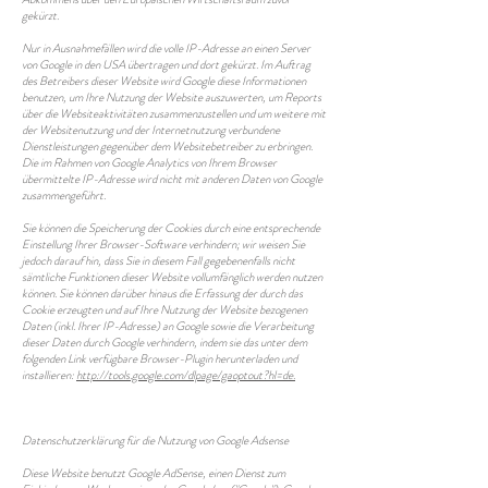
gekürzt.
Nur in Ausnahmefällen wird die volle IP-Adresse an einen Server
von Google in den USA übertragen und dort gekürzt. Im Auftrag
des Betreibers dieser Website wird Google diese Informationen
benutzen, um Ihre Nutzung der Website auszuwerten, um Reports
über die Websiteaktivitäten zusammenzustellen und um weitere mit
der Websitenutzung und der Internetnutzung verbundene
Dienstleistungen gegenüber dem Websitebetreiber zu erbringen.
Die im Rahmen von Google Analytics von Ihrem Browser
übermittelte IP-Adresse wird nicht mit anderen Daten von Google
zusammengeführt.
Sie können die Speicherung der Cookies durch eine entsprechende
Einstellung Ihrer Browser-Software verhindern; wir weisen Sie
jedoch darauf hin, dass Sie in diesem Fall gegebenenfalls nicht
sämtliche Funktionen dieser Website vollumfänglich werden nutzen
können. Sie können darüber hinaus die Erfassung der durch das
Cookie erzeugten und auf Ihre Nutzung der Website bezogenen
Daten (inkl. Ihrer IP-Adresse) an Google sowie die Verarbeitung
dieser Daten durch Google verhindern, indem sie das unter dem
folgenden Link verfügbare Browser-Plugin herunterladen und
installieren:
http://tools.google.com/dlpage/gaoptout?hl=de.
Datenschutzerklärung für die Nutzung von Google Adsense
Diese Website benutzt Google AdSense, einen Dienst zum