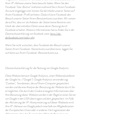
Ihrer IP-Adresse unsere Seite besucht haben. Wenn Sie den
Facebook "Like-Button" anklicken während Sie in Ihrem Facebook-
Account eingeloggt sind, können Sie die Inhalte unserer Seiten auf
Ihrem Facebook-Profil verlinken. Dadurch kann Facebook den
Besuch unserer Seiten Ihrem Benutzerkonto zuordnen. Wir weisen
darauf hin, dass wir als Anbieter der Seiten keine Kenntnis vom
Inhalt der übermittelten Daten sowie deren Nutzung durch
Facebook erhalten. Weitere Informationen hierzu finden Sie in der
Datenschutzerklärung von facebook unter
http://de-
de.facebook.com/policy.php
Wenn Sie nicht wünschen, dass Facebook den Besuch unserer
Seiten Ihrem Facebook-Nutzerkonto zuordnen kann, loggen Sie
sich bitte aus Ihrem Facebook-Benutzerkonto aus.
Datenschutzerklärung für die Nutzung von Google Analytics
Diese Website benutzt Google Analytics, einen Webanalysedienst
der Google Inc. ("Google"). Google Analytics verwendet sog.
"Cookies", Textdateien, die auf Ihrem Computer gespeichert
werden und die eine Analyse der Benutzung der Website durch Sie
ermöglichen. Die durch den Cookie erzeugten Informationen über
Ihre Benutzung dieser Website werden in der Regel an einen Server
von Google in den USA übertragen und dort gespeichert. Im Falle
der Aktivierung der IP-Anonymisierung auf dieser Webseite wird
Ihre IP-Adresse von Google jedoch innerhalb von Mitgliedstaaten
der Europäischen Union oder in anderen Vertragsstaaten des
Abkommens über den Europäischen Wirtschaftsraum zuvor