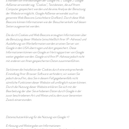
Einbinden von Werbeanzeigen der Google Inc. ("Google"). Google
AdSense verwendet sog. "Cookies", Textdateien, die auf Ihrem
Computer gespeichert werden und die eine Analyse der Benutzung
der Website ermöglicht. Google AdSense verwendet auch so
genannte Web Beacons (unsichtbare Grafiken). Durch diese Web
Beacons können Informationen wie der Besucherverkehr auf diesen
Seiten ausgewertet werden.
Die durch Cookies und Web Beacons erzeugten Informationen über
die Benutzung dieser Website (einschließlich Ihrer IP-Adresse) und
Auslieferung von Werbeformaten werden an einen Server von
Google in den USA übertragen und dort gespeichert. Diese
Informationen können von Google an Vertragspartner von Google
weiter gegeben werden. Google wird Ihre IP-Adresse jedoch nicht
mit anderen von Ihnen gespeicherten Daten zusammenführen.
Sie können die Installation der Cookies durch eine entsprechende
Einstellung Ihrer Browser Software verhindern; wir weisen Sie
jedoch darauf hin, dass Sie in diesem Fall gegebenenfalls nicht
sämtliche Funktionen dieser Website voll umfänglich nutzen können.
Durch die Nutzung dieser Website erklären Sie sich mit der
Bearbeitung der über Sie erhobenen Daten durch Google in der
zuvor beschriebenen Art und Weise und zu dem zuvor benannten
Zweck einverstanden.
Datenschutzerklärung für die Nutzung von Google +1
Erfassung und Weitergabe von Informationen: