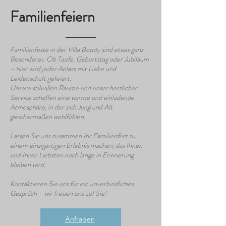
Familienfeiern
Familienfeste in der Villa Bowdy sind etwas ganz
Besonderes. Ob Taufe, Geburtstag oder Jubiläum
– hier wird jeder Anlass mit Liebe und
Leidenschaft gefeiert.
Unsere stilvollen Räume und unser herzlicher
Service schaffen eine warme und einladende
Atmosphäre, in der sich Jung und Alt
gleichermaßen wohlfühlen.
Lassen Sie uns zusammen Ihr Familienfest zu
einem einzigartigen Erlebnis machen, das Ihnen
und Ihren Liebsten noch lange in Erinnerung
bleiben wird.
Kontaktieren Sie uns für ein unverbindliches
Gespräch – wir freuen uns auf Sie!
Anfragen