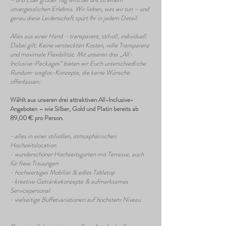
unvergesslichen Erlebnis. Wir lieben, was wir tun – und
genau diese Leidenschaft spürt Ihr in jedem Detail.
Alles aus einer Hand – transparent, stilvoll, individuell.
Dabei gilt: Keine versteckten Kosten, volle Transparenz
und maximale Flexibilität. Mit unseren drei „All-
Inclusive-Packages“ bieten wir Euch unterschiedliche
Rundum-sorglos-Konzepte, die keine Wünsche
offenlassen:
Wählt aus unseren drei attraktiven All-Inclusive-
Angeboten – wie Silber, Gold und Platin bereits ab
89,00 € pro Person.
- alles in einer stilvollen, atmosphärischen
Hochzeitslocation
- wunderschöner Hochzeitsgarten mit Terrasse, auch
für freie Trauungen
- hochwertiges Mobiliar & edles Tabletop
- kreative Getränkekonzepte & aufmerksames
Servicepersonal
- vielseitige Buffetvariationen auf höchstem Niveau