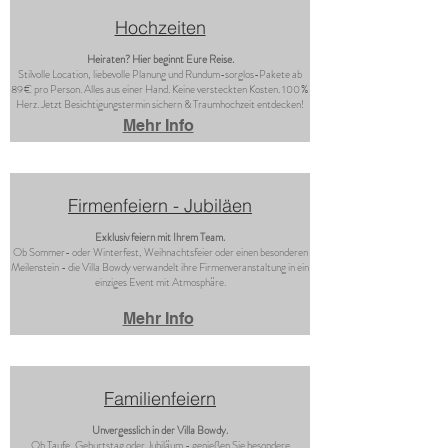
Hochzeiten
Heiraten? Hier beginnt Eure Reise.
Stilvolle Location, liebevolle Planung und Rundum-sorglos-Pakete ab
89 € pro Person. Alles aus einer Hand. Keine versteckten Kosten. 100 %
Herz. Jetzt Besichtigungstermin sichern & Traumhochzeit entdecken!
Mehr Info
Firmenfeiern - Jubiläen
Exklusiv feiern mit Ihrem Team.
Ob Sommer- oder Winterfest, Weihnachtsfeier oder einen besonderen
Meilenstein - die Villa Bowdy verwandelt ihre Firmenveranstaltung in ein
einziges Event mit Atmosphäre.​
Mehr Info
Familienfeiern
Unvergesslich in der Villa Bowdy.
Ob Taufe, Geburtstag oder Jubiläum - genießen Sie besondere