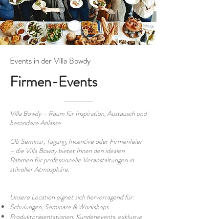
Events in der Villa Bowdy
Firmen-Events
Villa Bowdy – Raum für Inspiration, Austausch und
besondere Anlässe
Ob Seminar, Tagung, Incentive oder Firmenfeier
– die Villa Bowdy bietet Ihnen den idealen
Rahmen für professionelle Veranstaltungen in
stilvoller Atmosphäre.
Unsere Location eignet sich hervorragend für:
Schulungen, Seminare & Workshops
Produktpräsentationen, Kundenevents, exklusive