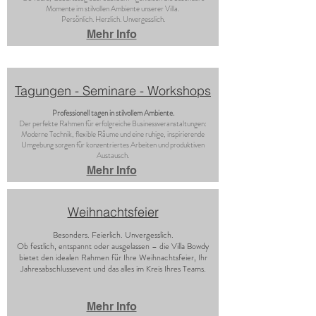
Momente im stilvollen Ambiente unserer Villa.
Persönlich. Herzlich. Unvergesslich.
Mehr Info
Tagungen - Seminare - Workshops
Professionell tagen in stilvollem Ambiente.
Der perfekte Rahmen für erfolgreiche Businessveranstaltungen:
Moderne Technik, flexible Räume und eine ruhige, inspirierende
Umgebung sorgen für konzentriertes Arbeiten und produktiven
Austausch.
Mehr Info
Weihnachtsfeier
Besonders. Feierlich. Unvergesslich.
Ob festlich, entspannt oder ausgelassen – die Villa Bowdy
bietet den idealen Rahmen für Ihre Weihnachtsfeier, Ihr
Jahresabschlussevent und das alles im Kreis Ihres Teams.
Mehr Info