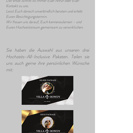
Der erste Schritt ist immer Euer Anruf oder Euer
Kontakt zu uns.
Lasst Euch danach unverbindlich beraten und erlebt
Euren Besichtigungstermin.
Wir freuen uns darauf, Euch kennenzulernen – und
Euren Hochzeitstraum gemeinsam zu verwirklichen.
Sie haben die Auswahl aus unseren drei
Hochzeits-All-Inclusive Paketen. Teilen sie
uns auch gerne ihre persönlichen Wünsche
mit: